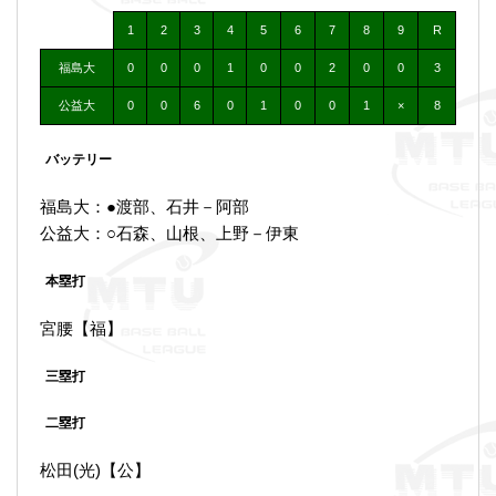
1
2
3
4
5
6
7
8
9
R
福島大
0
0
0
1
0
0
2
0
0
3
公益大
0
0
6
0
1
0
0
1
×
8
バッテリー
福島大：●渡部、石井－阿部
公益大：○石森、山根、上野－伊東
本塁打
宮腰【福】
三塁打
二塁打
松田(光)【公】