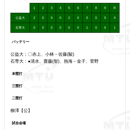
1
2
3
4
5
6
7
8
9
R
公益大
2
0
0
0
2
0
0
0
0
4
石専大
0
0
0
0
0
0
1
0
0
1
バッテリー
公益大：〇赤上、小林－佐藤(駿)
石専大：●清水、齋藤(智)、熱海－金子、菅野
本塁打
三塁打
二塁打
柳澤【公】
試合会場