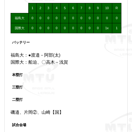
1
2
3
4
5
6
7
8
9
10
R
福島大
0
0
0
0
0
0
0
0
0
0
0
国際大
0
0
0
0
0
0
0
0
0
1x
1
バッテリー
福島大：●渡邉－阿部(太)
国際大：船迫、〇高木－浅賀
本塁打
三塁打
二塁打
磯邉、片岡②、山崎【国】
試合会場