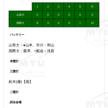
1
2
3
4
5
R
山形大
0
0
0
0
0
0
国際大
8
4
0
0
×
12
バッテリー
山形大：●山本、市川－和山
国際大：粟津、○船迫－浅賀
本塁打
三塁打
鈴木(優)【国】
二塁打
試合会場