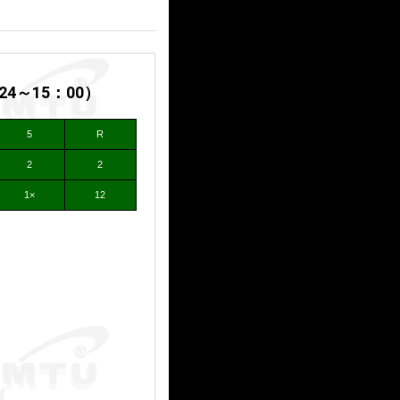
～15：00）
5
R
2
2
1×
12