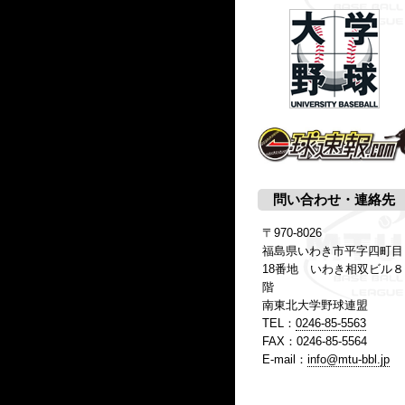
問い合わせ・連絡先
〒970-8026
福島県いわき市平字四町目
18番地 いわき相双ビル８
階
南東北大学野球連盟
TEL：
0246-85-5563
FAX：0246-85-5564
E-mail：
info@mtu-bbl.jp