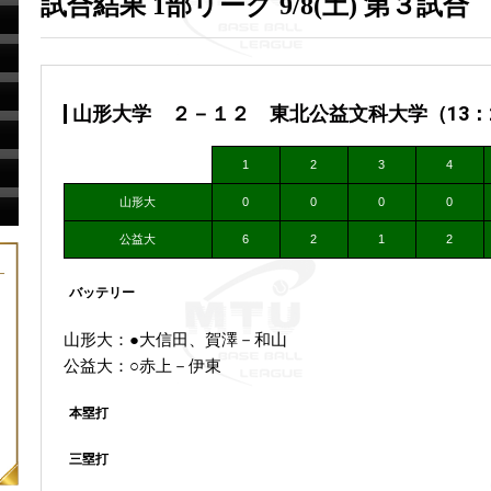
試合結果 1部リーグ 9/8(土) 第３試合
山形大学 ２－１２ 東北公益文科大学（13：24
1
2
3
4
山形大
0
0
0
0
公益大
6
2
1
2
バッテリー
山形大：●大信田、賀澤－和山
公益大：○赤上－伊東
本塁打
三塁打