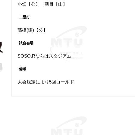
小畑【公】 新目【山】
二塁打
髙橋(謙)【公】
試合会場
SOSO.Rならはスタジアム
備考
大会規定により5回コールド