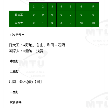
1
2
3
4
5
6
R
日大工
0
0
0
0
0
0
０
国際大
0
1
0
3
2
4×
10
バッテリー
日大工：●野地、畠山、和田－石附
国際大：○船迫－浅賀
本塁打
三塁打
片岡、鈴木(優)【国】
二塁打
試合会場