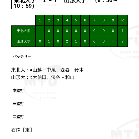
東北大学 １－７ 山形大学 （8：56～
10：59）
1
2
3
4
5
6
7
8
9
R
東北大学
1
0
0
0
0
0
0
0
0
1
山形大学
0
1
0
2
1
0
0
3
×
7
バッテリー
東北大：●山越、中尾、森谷－鈴木
山形大：○大信田、渋谷－和山
本塁打
三塁打
二塁打
石澤【東】