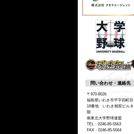
問い合わせ・連絡先
〒970-8026
福島県いわき市平字四町目
18番地 いわき相双ビル８
階
南東北大学野球連盟
TEL：
0246-85-5563
FAX：0246-85-5564