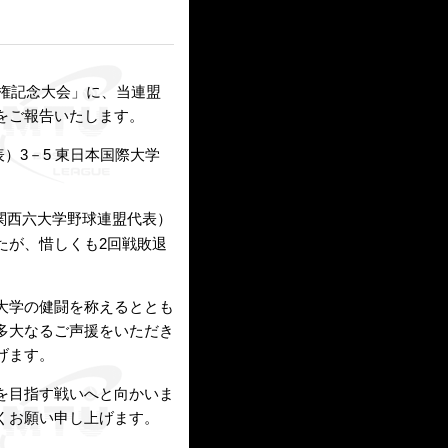
手権記念大会」に、当連盟
をご報告いたします。
）3－5 東日本国際大学
（関西六大学野球連盟代表）
たが、惜しくも2回戦敗退
大学の健闘を称えるととも
多大なるご声援をいただき
げます。
を目指す戦いへと向かいま
くお願い申し上げます。