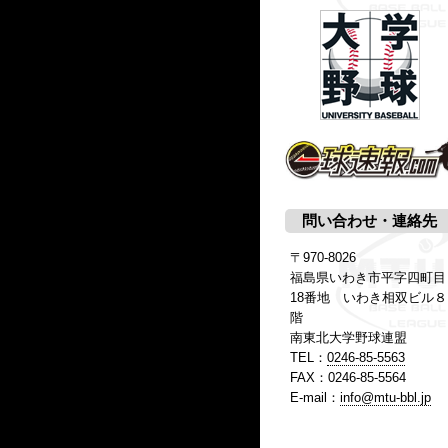
問い合わせ・連絡先
〒970-8026
福島県いわき市平字四町目
18番地 いわき相双ビル８
階
南東北大学野球連盟
TEL：
0246-85-5563
FAX：0246-85-5564
E-mail：
info@mtu-bbl.jp