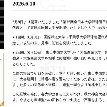
2026.6.10
6月8日より開幕いたしました「第75回全日本大学野球選
代表として東日本国際大学が出場いたしましたので、結果
国際武道大学（千葉県大学野球連盟代表
■ 1回戦（6月8日）
激しい攻防の末、見事に初戦を突破いたしました。
東日本国際大学 0－7 大阪商業大学
■ 2回戦（6月10日）
強豪・大阪商業大学を相手に終始粘り強い戦いを見せまし
となりました。
全国の舞台で初戦を突破し、堂々と戦い抜いた東日本国際
に、大会期間中に球場へ足を運んでくださった皆様、また
ました多くの関係者の皆様に、連盟一同心より御礼申し上
この経験を糧に、各大学はさらに力をつけ、秋の神宮大会
す。今後とも当連盟への変わらぬご支援とご声援をよろし