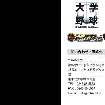
問い合わせ・連絡先
〒970-8026
福島県いわき市平字四町目
18番地 いわき相双ビル８
階
南東北大学野球連盟
TEL：
0246-85-5563
FAX：0246-85-5564
E-mail：
info@mtu-bbl.jp