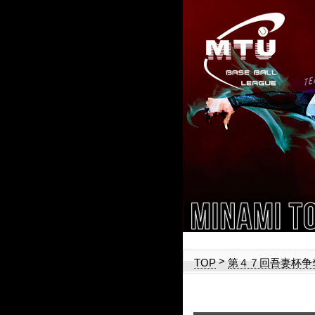
>
TOP
第４７回吾妻杯争