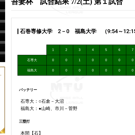
吾妻杯 試合結果 7/2(土) 第１試合
石巻専修大学 2－0 福島大学 （9:54～12:1
1
2
3
4
5
6
7
石専大
0
0
1
0
0
0
0
福島大
0
0
0
0
0
0
0
バッテリー
石専大：○石倉－大沼
福島大：●山崎、市川－菅野
三塁打
本間【石】