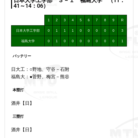
日本大学工学部 ３－１ 福島大学 （11：
41～14：06）
1
2
3
4
5
6
7
8
9
R
日本大学工学部
0
1
1
1
0
0
0
0
0
3
福島大学
0
1
0
0
0
0
0
0
0
1
バッテリー
日大工：○野地、守谷－石附
福島大：●菅野、梅宮－熊谷
本塁打
酒井【日】
三塁打
酒井【日】