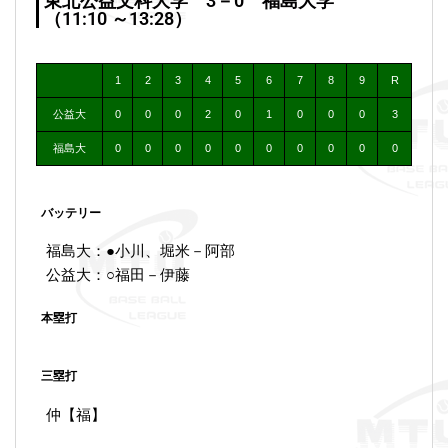
東北公益文科大学 3－0 福島大学
（11:10 ～13:28）
1
2
3
4
5
6
7
8
9
R
公益大
0
0
0
2
0
1
0
0
0
3
福島大
0
0
0
0
0
0
0
0
0
0
バッテリー
福島大：●小川、堀米－阿部
公益大：○福田－伊藤
本塁打
三塁打
仲【福】