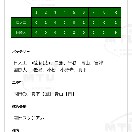
1
2
3
4
5
6
7
8
R
日大工
0
1
0
0
0
1
0
0
2
国際大
4
0
0
0
2
0
0
3×
9
バッテリー
日大工：●遠藤(太)、二瓶、平谷－青山、宮津
国際大：○飯島、小松－小野寺、真下
二塁打
岡田②、真下【国】 青山【日】
試合会場
南部スタジアム
備考