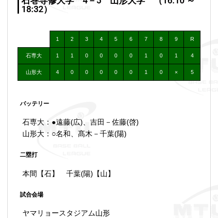
石巻専修大学 4－5 山形大学 （16:10 ～
18:32）
1
2
3
4
5
6
7
8
9
R
石専大
1
1
0
0
0
0
1
0
1
4
山形大
4
0
0
0
0
0
1
0
×
5
バッテリー
石専大：●遠藤(広)、吉田－佐藤(啓)
山形大：○名和、髙木－千葉(陽)
二塁打
本間【石】 千葉(陽)【山】
試合会場
ヤマリョースタジアム山形