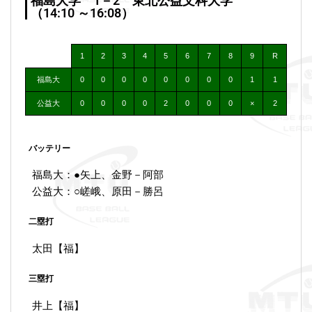
福島大学 1－2 東北公益文科大学
（14:10 ～16:08）
1
2
3
4
5
6
7
8
9
R
福島大
0
0
0
0
0
0
0
0
1
1
公益大
0
0
0
0
2
0
0
0
×
2
バッテリー
福島大：●矢上、金野－阿部
公益大：○嵯峨、原田－勝呂
二塁打
太田【福】
三塁打
井上【福】