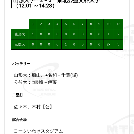
山形大学 2－3 東北公益文科大学
（12:01 ～14:23）
1
2
3
4
5
6
7
8
9
10
R
山形大
1
0
0
0
0
0
0
0
0
1
2
公益大
0
0
0
0
1
0
0
0
0
2×
3
バッテリー
山形大：船山、●名和－千葉(陽)
公益大：○嵯峨－伊藤
二塁打
佐々木、木村【公】
試合会場
ヨークいわきスタジアム