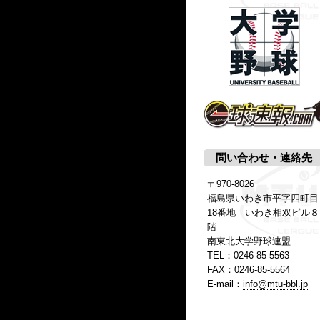
問い合わせ・連絡先
〒970-8026
福島県いわき市平字四町目
18番地 いわき相双ビル８
階
南東北大学野球連盟
TEL：
0246-85-5563
FAX：0246-85-5564
E-mail：
info@mtu-bbl.jp