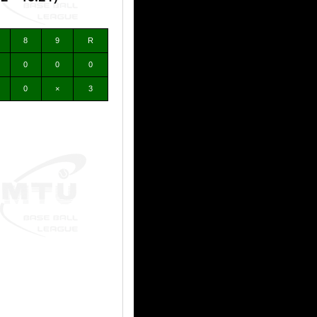
8
9
R
0
0
0
0
×
3