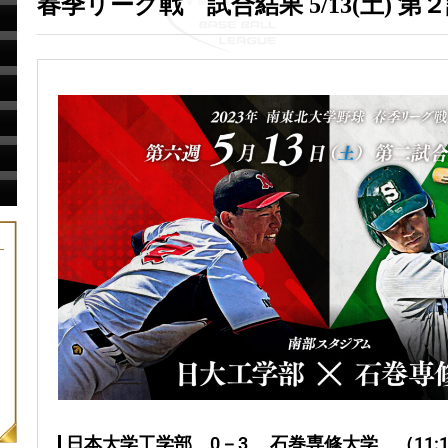
春季リーグ戦 試合結果 5/13(土) 第
日本大学工学部 0－3 石巻専修大学 （11:12