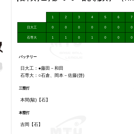
1
2
3
4
5
6
7
日大工
0
0
0
0
0
0
0
石専大
1
1
0
1
0
0
0
バッテリー
日大工：●藤田－和田
石専大：○石倉、岡本－佐藤(啓)
三塁打
本間(駿)【石】
本塁打
吉岡【石】