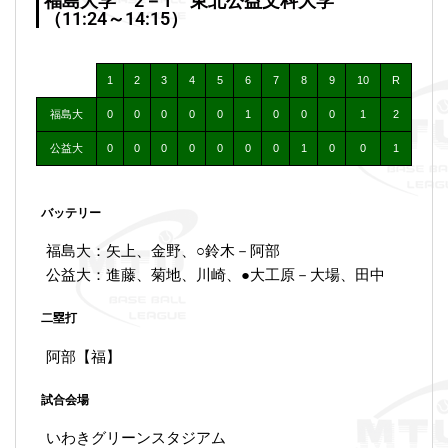
福島大学 2－1 東北公益文科大学
（11:24～14:15）
1
2
3
4
5
6
7
8
9
10
R
福島大
0
0
0
0
0
1
0
0
0
1
2
公益大
0
0
0
0
0
0
0
1
0
0
1
バッテリー
福島大：矢上、金野、○鈴木－阿部
公益大：進藤、菊地、川崎、●大工原－大場、田中
二塁打
阿部【福】
試合会場
いわきグリーンスタジアム