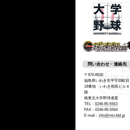
問い合わせ・連絡先
〒970-8026
福島県いわき市平字四町目
18番地 いわき相双ビル８
階
南東北大学野球連盟
TEL：
0246-85-5563
FAX：0246-85-5564
E-mail：
info@mtu-bbl.jp