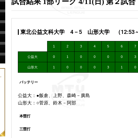
試合結果 1部リーグ 4/11(日) 第２試合
東北公益文科大学 4－5 山形大学 （12:53～1
1
2
3
4
5
6
7
公益大
0
1
0
0
0
0
3
山形大
1
0
0
0
3
1
0
バッテリー
公益大：●飯倉、上野、森崎－廣島
山形大：○菅原、鈴木－阿部
本塁打
三塁打