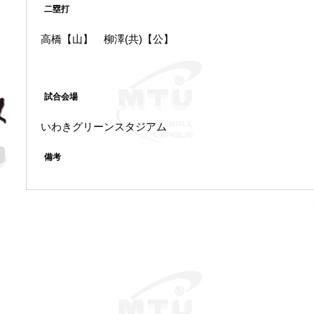
二塁打
高橋【山】 柳澤(共)【公】
試合会場
いわきグリーンスタジアム
備考