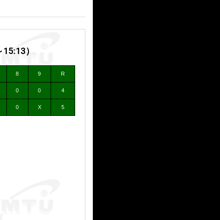
5:13）
8
9
R
0
0
4
0
X
5