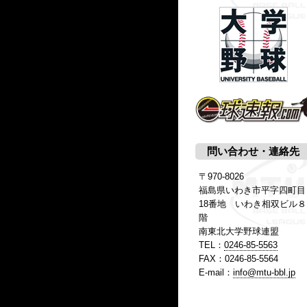
問い合わせ・連絡先
〒970-8026
福島県いわき市平字四町目
18番地 いわき相双ビル８
階
南東北大学野球連盟
TEL：
0246-85-5563
FAX：0246-85-5564
E-mail：
info@mtu-bbl.jp