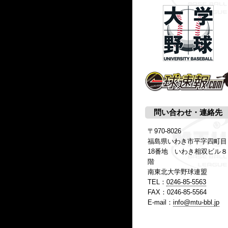
問い合わせ・連絡先
〒970-8026
福島県いわき市平字四町目
18番地 いわき相双ビル８
階
南東北大学野球連盟
TEL：
0246-85-5563
FAX：0246-85-5564
E-mail：
info@mtu-bbl.jp