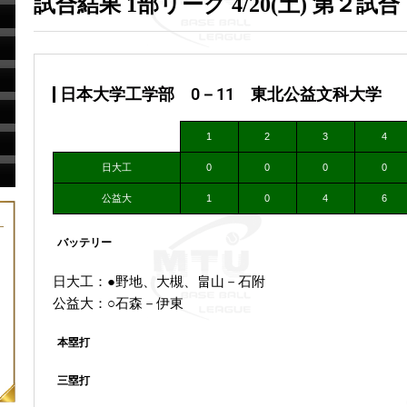
試合結果 1部リーグ 4/20(土) 第２試合
日本大学工学部 0－11 東北公益文科大学 （11
1
2
3
4
日大工
0
0
0
0
公益大
1
0
4
6
バッテリー
日大工：●野地、大槻、畠山－石附
公益大：○石森－伊東
本塁打
三塁打