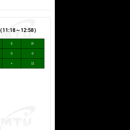
:18～12:58）
5
R
0
0
×
11