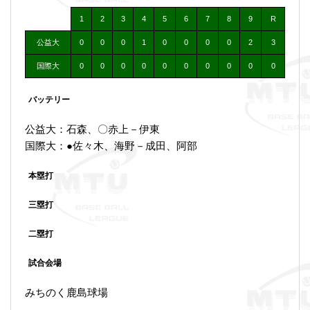
1
2
3
4
5
6
7
8
9
R
公益大
0
0
0
1
0
0
0
0
2
3
国際大
0
0
0
0
0
0
0
0
0
0
バッテリー
公益大：石森、〇赤上－伊東
国際大：●佐々木、海野－成田、阿部
本塁打
三塁打
二塁打
試合会場
みちのく鹿島球場