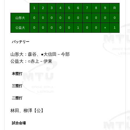
1
2
3
4
5
6
7
8
9
R
山形大
0
0
0
0
0
0
0
0
0
0
公益大
0
0
0
0
0
1
0
0
×
1
バッテリー
山形大：森谷、●大信田－今部
公益大：○赤上－伊東
本塁打
三塁打
二塁打
林田、柳澤【公】
試合会場