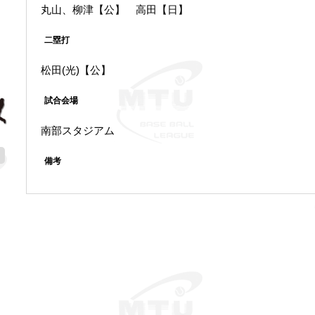
丸山、柳津【公】 高田【日】
二塁打
松田(光)【公】
試合会場
南部スタジアム
備考