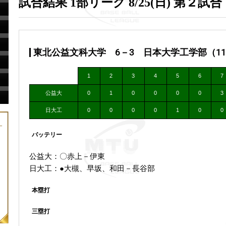
試合結果 1部リーグ 8/25(日) 第２試合
東北公益文科大学 6－3 日本大学工学部（11：
1
2
3
4
5
6
7
公益大
0
1
0
0
0
0
3
日大工
0
0
0
0
1
0
0
バッテリー
公益大：〇赤上－伊東
日大工：●大槻、早坂、和田－長谷部
本塁打
三塁打