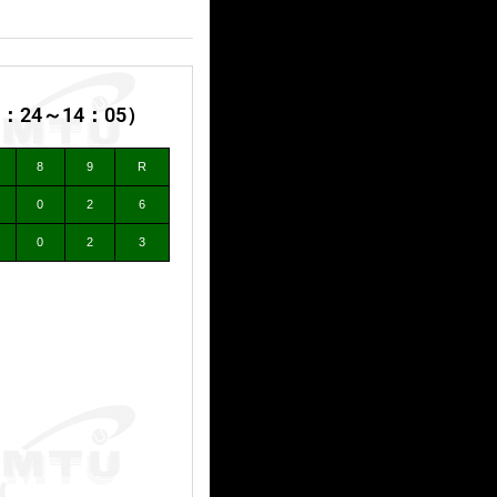
24～14：05）
8
9
R
0
2
6
0
2
3