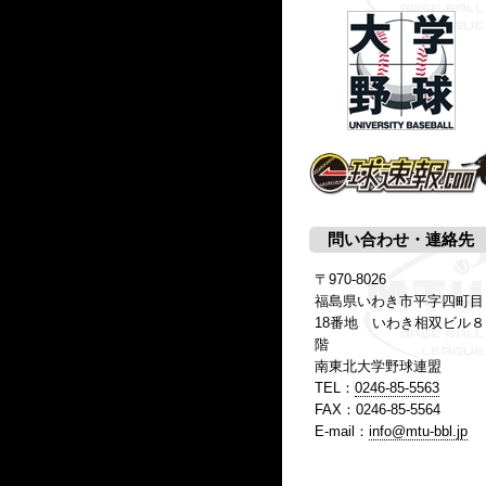
問い合わせ・連絡先
〒970-8026
福島県いわき市平字四町目
18番地 いわき相双ビル８
階
南東北大学野球連盟
TEL：
0246-85-5563
FAX：0246-85-5564
E-mail：
info@mtu-bbl.jp