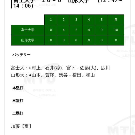
富士大学 １０－０ 山形大学 （12：47～
14：06）
1
2
3
4
5
R
富士大学
0
4
2
4
0
10
山形大学
0
0
0
0
0
0
バッテリー
富士大：○村上、石井(涼)、宮下－佐藤(大)、広川
山形大：●山本、賀澤、渋谷－横田、和山
本塁打
三塁打
二塁打
加藤【富】