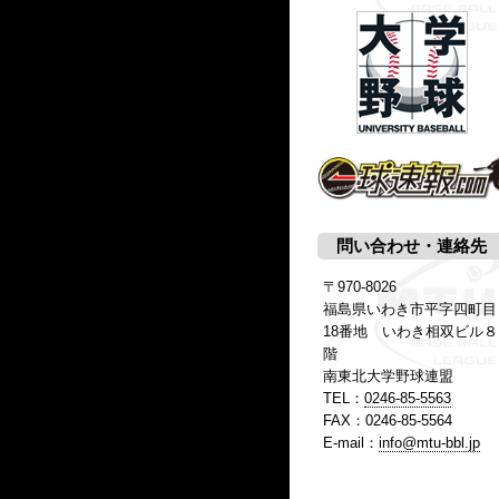
問い合わせ・連絡先
〒970-8026
福島県いわき市平字四町目
18番地 いわき相双ビル８
階
南東北大学野球連盟
TEL：
0246-85-5563
FAX：0246-85-5564
E-mail：
info@mtu-bbl.jp