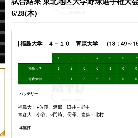
試合結果 東北地区大学野球選手権大会
6/28(木)
福島大学 ４－１０ 青森大学 （13：49～16
1
2
3
4
5
6
7
福島大学
1
2
0
0
1
0
0
青森大学
0
1
3
6
0
0
0
バッテリー
福島大：●佐藤、渡部、臼井－野中
青森大：小谷、○門崎、長澤、遠藤－北村
本塁打