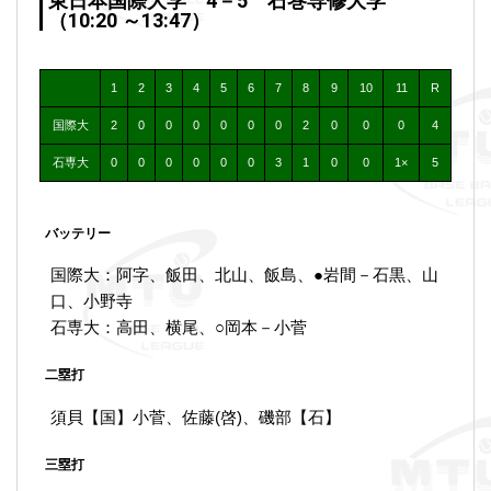
東日本国際大学 4－5 石巻専修大学
（10:20 ～13:47）
1
2
3
4
5
6
7
8
9
10
11
R
国際大
2
0
0
0
0
0
0
2
0
0
0
4
石専大
0
0
0
0
0
0
3
1
0
0
1×
5
バッテリー
国際大：阿字、飯田、北山、飯島、●岩間－石黒、山
口、小野寺
石専大：高田、横尾、○岡本－小菅
二塁打
須貝【国】小菅、佐藤(啓)、磯部【石】
三塁打