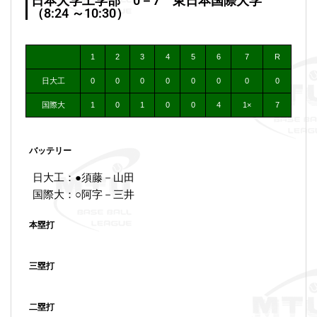
日本大学工学部 0－7 東日本国際大学
（8:24 ～10:30）
1
2
3
4
5
6
7
R
日大工
0
0
0
0
0
0
0
0
国際大
1
0
1
0
0
4
1×
7
バッテリー
日大工：●須藤－山田
国際大：○阿字－三井
本塁打
三塁打
二塁打